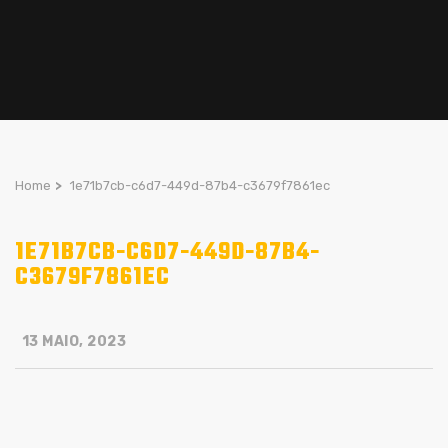
Home
>
1e71b7cb-c6d7-449d-87b4-c3679f7861ec
1E71B7CB-C6D7-449D-87B4-
C3679F7861EC
13 MAIO, 2023