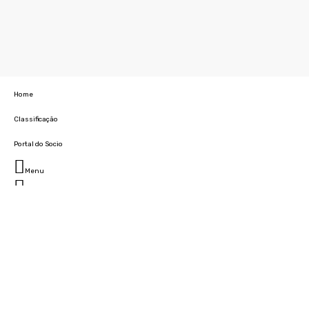
Home
Classificação
Portal do Socio
Menu
Fechar
Home
Clube
História
Marcha
Sede