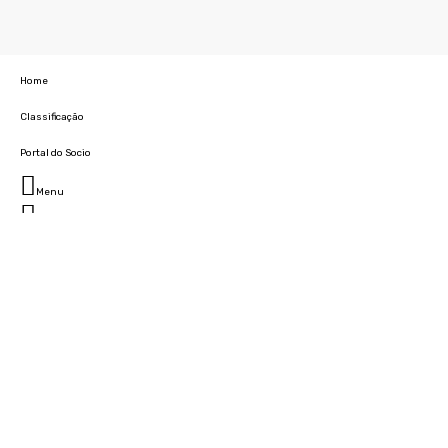
Home
Classificação
Portal do Socio
Menu
Fechar
Home
Clube
História
Marcha
Sede
Instalações
Cidade Desportiva