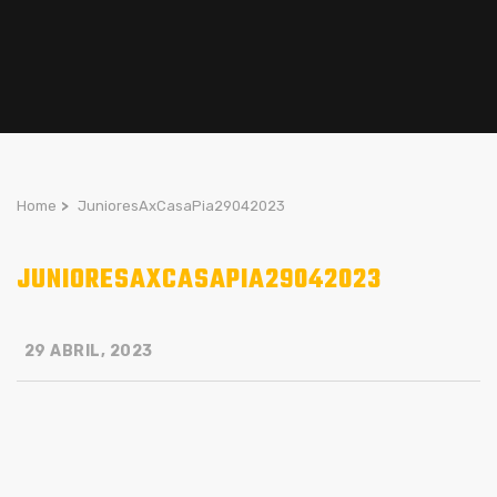
Home
>
JunioresAxCasaPia29042023
JUNIORESAXCASAPIA29042023
29 ABRIL, 2023