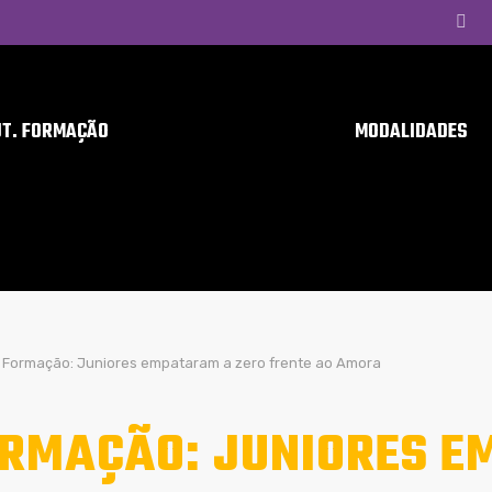
UT. FORMAÇÃO
MODALIDADES
Formação: Juniores empataram a zero frente ao Amora
RMAÇÃO: JUNIORES E