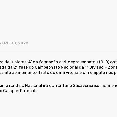
VEREIRO, 2022
pa de juniores ‘A’ da formação alvi-negra empatou (0-0) on
nada da 2ª fase do Campeonato Nacional da 1ª Divisão – Zon
os até ao momento, fruto de uma vitória e um empate nos pr
xima ronda o Nacional irá defrontar o Sacavenense, num enc
o Campus Futebol.