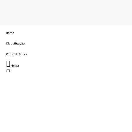
Home
Classificação
Portal do Socio
Menu
Fechar
Home
Clube
História
Marcha
Sede
Instalações