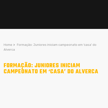
Home
>
Formação: Juniores iniciam campeonato em ‘casa’ do
Alverca
FORMAÇÃO: JUNIORES INICIAM
CAMPEONATO EM ‘CASA’ DO ALVERCA