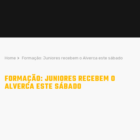
Home
>
Formação: Juniores recebem o Alverca este sábado
FORMAÇÃO: JUNIORES RECEBEM O
ALVERCA ESTE SÁBADO