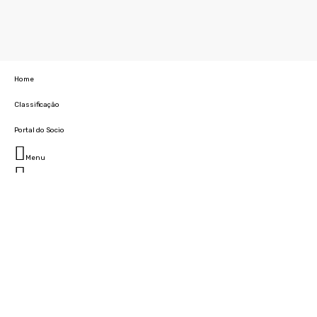
Home
Classificação
Portal do Socio
Menu
Fechar
Home
Clube
História
Marcha
Sede
Instalações