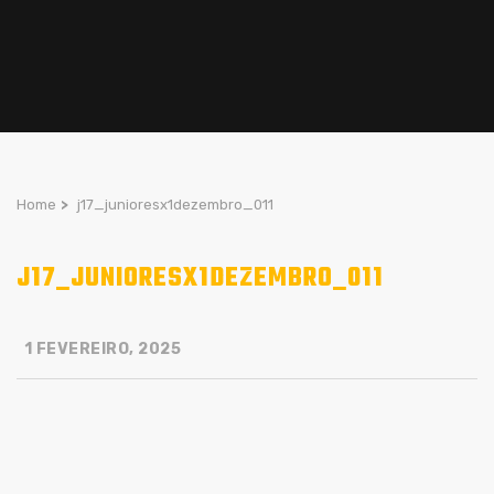
Home
>
j17_junioresx1dezembro_011
J17_JUNIORESX1DEZEMBRO_011
1 FEVEREIRO, 2025