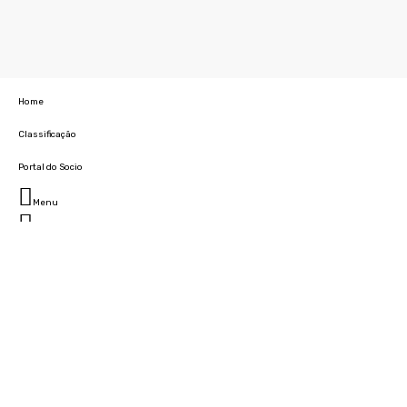
Home
Classificação
Portal do Socio
Menu
Fechar
Home
Clube
História
Marcha
Sede
Instalações