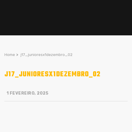
Home
>
j17_junioresx1dezembro_02
J17_JUNIORESX1DEZEMBRO_02
1 FEVEREIRO, 2025