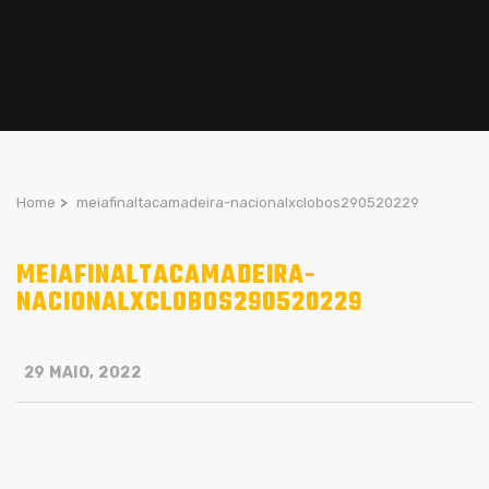
Home
>
meiafinaltacamadeira-nacionalxclobos290520229
MEIAFINALTACAMADEIRA-
NACIONALXCLOBOS290520229
29 MAIO, 2022