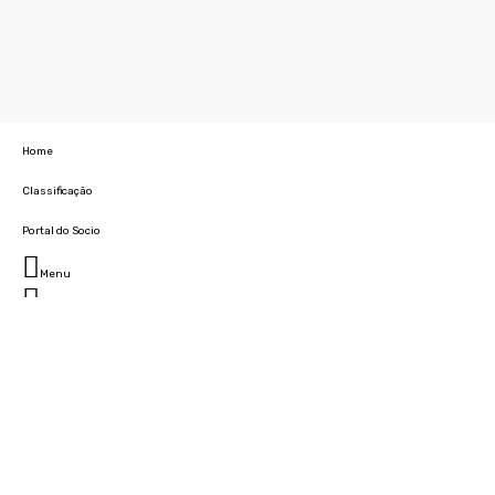
Home
Classificação
Portal do Socio
Menu
Fechar
Home
Clube
História
Marcha
Sede