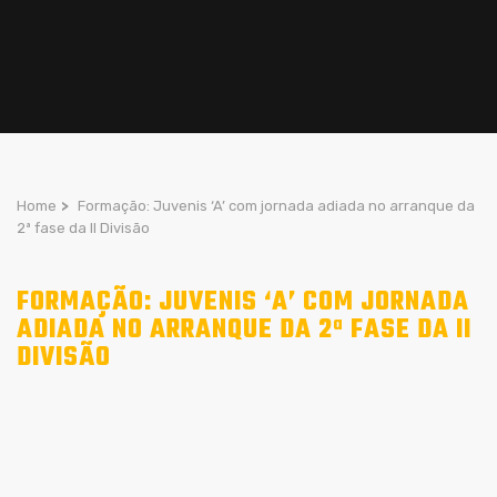
Home
>
Formação: Juvenis ‘A’ com jornada adiada no arranque da
2ª fase da II Divisão
FORMAÇÃO: JUVENIS ‘A’ COM JORNADA
ADIADA NO ARRANQUE DA 2ª FASE DA II
DIVISÃO