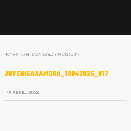
Home
>
juvenisAxAmora_19042026_017
JUVENISAXAMORA_19042026_017
19 ABRIL, 2026