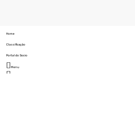
Home
Classificação
Portal do Socio
Menu
Fechar
Home
Clube
História
Marcha
Sede
Instalações