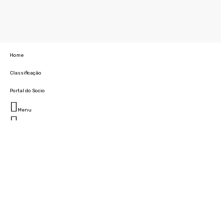
Home
Classificação
Portal do Socio
Menu
Fechar
Home
Clube
História
Marcha
Sede
Instalações