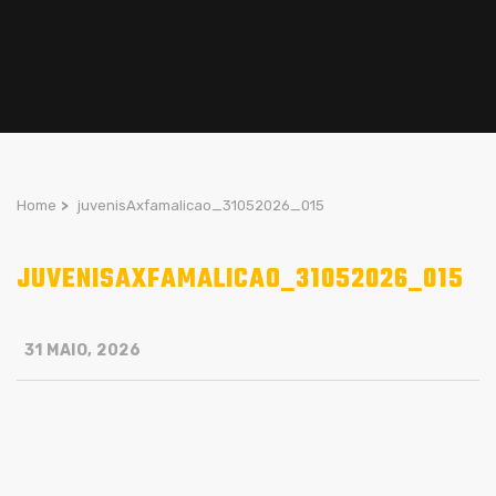
Home
>
juvenisAxfamalicao_31052026_015
JUVENISAXFAMALICAO_31052026_015
31 MAIO, 2026