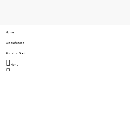
Home
Classificação
Portal do Socio
Menu
Fechar
Home
Clube
História
Marcha
Sede
Instalações