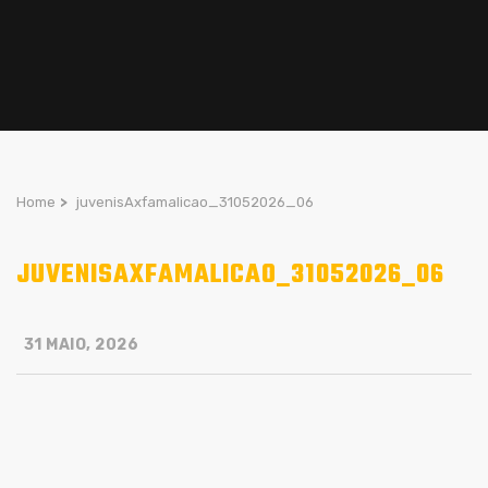
Home
>
juvenisAxfamalicao_31052026_06
JUVENISAXFAMALICAO_31052026_06
31 MAIO, 2026