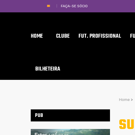
FAÇA-SE SÓCIO
HOME
CLUBE
FUT. PROFISSIONAL
F
BILHETEIRA
Home
>
PUB
SU