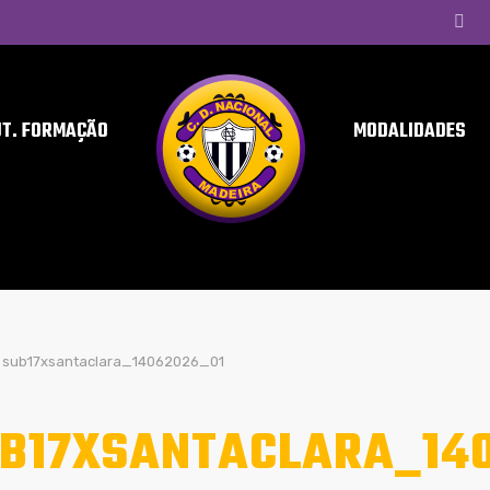
UT. FORMAÇÃO
MODALIDADES
sub17xsantaclara_14062026_01
B17XSANTACLARA_14