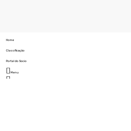
Home
Classificação
Portal do Socio
Menu
Fechar
Home
Clube
História
Marcha
Sede