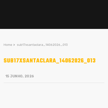
Home
>
sub17xsantaclara_14062026_013
SUB17XSANTACLARA_14062026_013
15 JUNHO, 2026