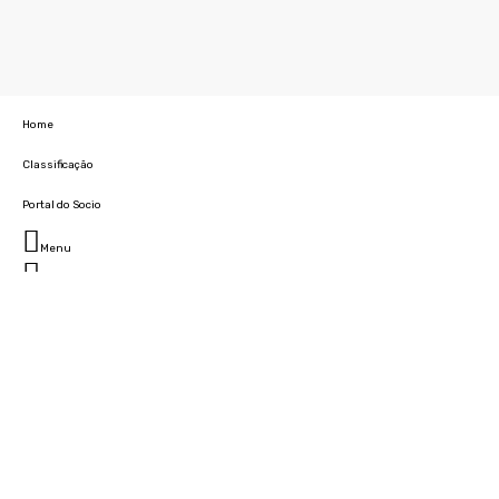
Home
Classificação
Portal do Socio
Menu
Fechar
Home
Clube
História
Marcha
Sede
Instalações