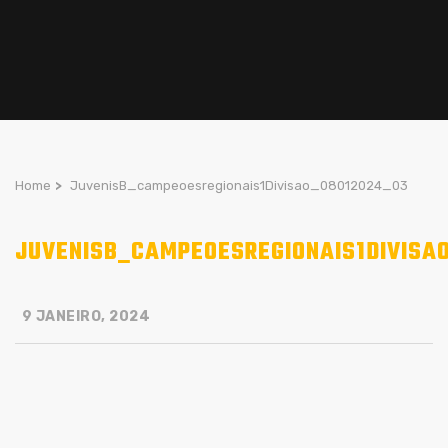
Home
>
JuvenisB_campeoesregionais1Divisao_08012024_03
JUVENISB_CAMPEOESREGIONAIS1DIVISA
9 JANEIRO, 2024