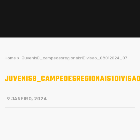
Home
>
JuvenisB_campeoesregionais1Divisao_08012024_07
JUVENISB_CAMPEOESREGIONAIS1DIVISA
9 JANEIRO, 2024