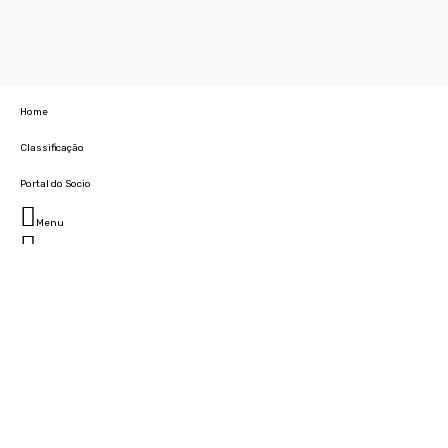
Home
Classificação
Portal do Socio
Menu
Fechar
Home
Clube
História
Marcha
Sede
Instalações