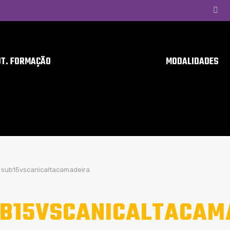
UT. FORMAÇÃO
MODALIDADES
sub15vscanicaltacamadeira
B15VSCANICALTACAM