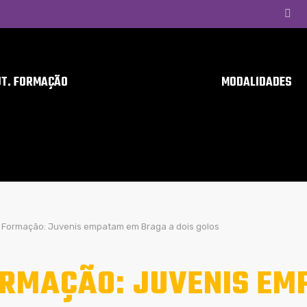
UT. FORMAÇÃO
MODALIDADES
Formação: Juvenis empatam em Braga a dois golos
RMAÇÃO: JUVENIS EM