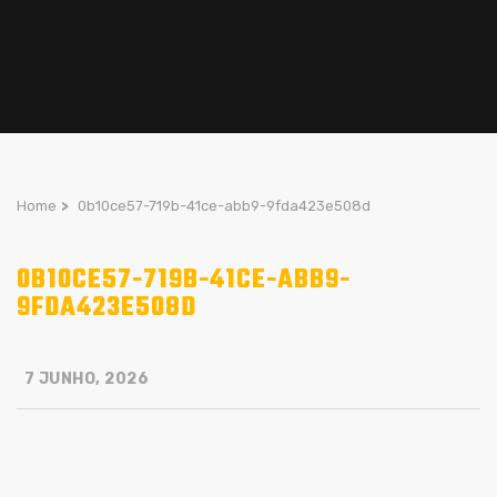
Home
>
0b10ce57-719b-41ce-abb9-9fda423e508d
0B10CE57-719B-41CE-ABB9-
9FDA423E508D
7 JUNHO, 2026