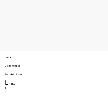
Home
Classificação
Portal do Socio
Menu
Fechar
Home
Clube