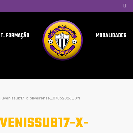
UT. FORMAÇÃO
MODALIDADES
juvenissub17-x-oliveirense_07062026_011
VENISSUB17-X-