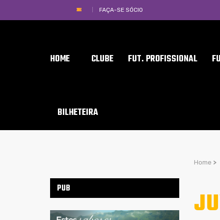
FAÇA-SE SÓCIO
HOME
CLUBE
FUT. PROFISSIONAL
F
BILHETEIRA
Home
>
PUB
JU