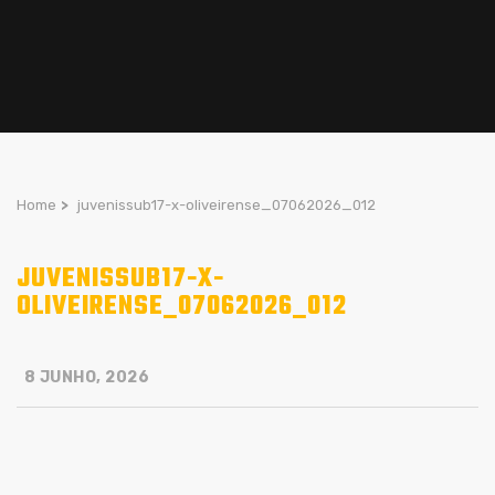
Home
>
juvenissub17-x-oliveirense_07062026_012
JUVENISSUB17-X-
OLIVEIRENSE_07062026_012
8 JUNHO, 2026