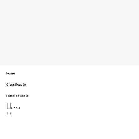
Home
Classificação
Portal do Socio
Menu
Fechar
Home
Clube