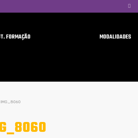
UT. FORMAÇÃO
MODALIDADES
IMG_8060
G_8060