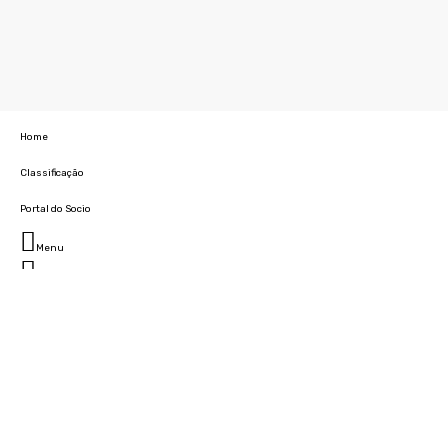
Home
Classificação
Portal do Socio
Menu
Fechar
Home
Clube
História
Marcha
Sede