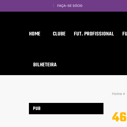
FAÇA-SE SÓCIO
HOME
CLUBE
FUT. PROFISSIONAL
F
BILHETEIRA
Home
>
PUB
46