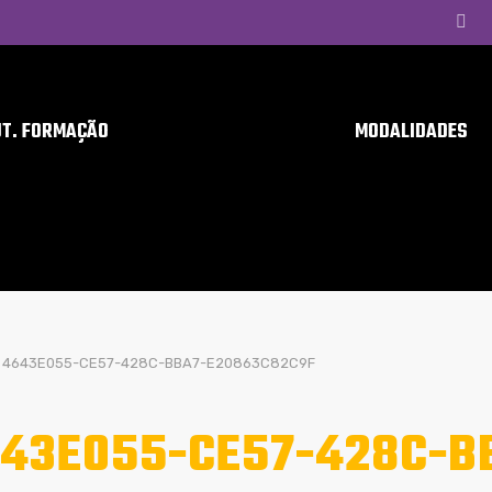
UT. FORMAÇÃO
MODALIDADES
4643E055-CE57-428C-BBA7-E20863C82C9F
43E055-CE57-428C-B