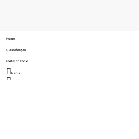
Home
Classificação
Portal do Socio
Menu
Fechar
Home
Clube
História
Marcha
Sede