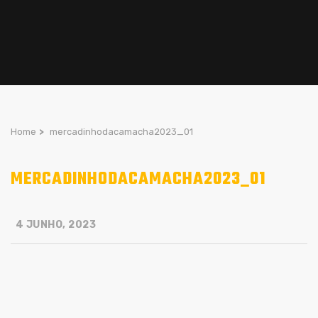
Home
>
mercadinhodacamacha2023_01
MERCADINHODACAMACHA2023_01
4 JUNHO, 2023