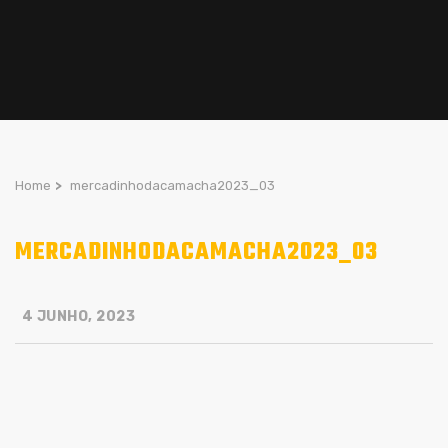
Home
>
mercadinhodacamacha2023_03
MERCADINHODACAMACHA2023_03
4 JUNHO, 2023