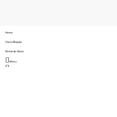
Home
Classificação
Portal do Socio
Menu
Fechar
Home
Clube
História
Marcha
Sede