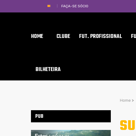
FAÇA-SE SÓCIO
HOME
CLUBE
FUT. PROFISSIONAL
F
BILHETEIRA
Home
>
PUB
SU