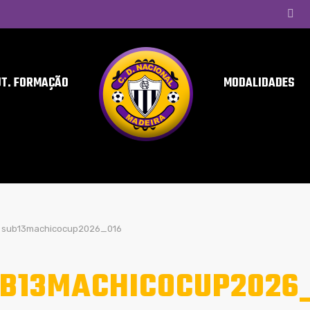
UT. FORMAÇÃO
MODALIDADES
sub13machicocup2026_016
B13MACHICOCUP2026