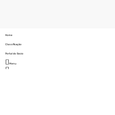
Home
Classificação
Portal do Socio
Menu
Fechar
Home
Clube
História
Marcha
Sede