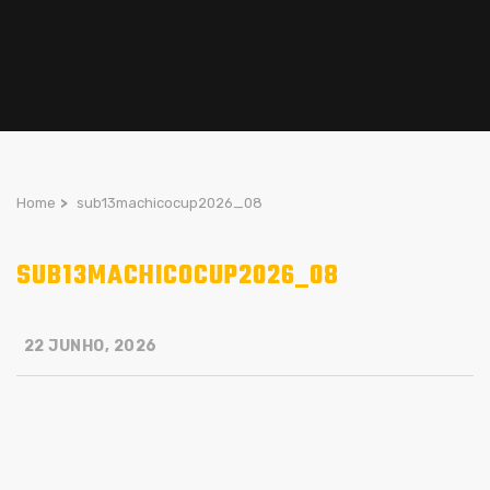
Home
>
sub13machicocup2026_08
SUB13MACHICOCUP2026_08
22 JUNHO, 2026