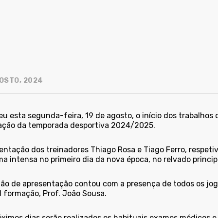
OSTO, 2024
u esta segunda-feira, 19 de agosto, o início dos trabalhos 
ação da temporada desportiva 2024/2025.
ientação dos treinadores Thiago Rosa e Tiago Ferro, respeti
ma intensa no primeiro dia da nova época, no relvado princi
ião de apresentação contou com a presença de todos os jog
l formação, Prof. João Sousa.
ximos dias serão realizados os habituais exames médicos e 