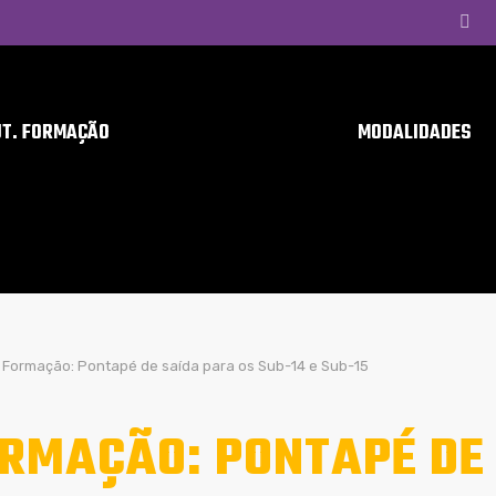
UT. FORMAÇÃO
MODALIDADES
Formação: Pontapé de saída para os Sub-14 e Sub-15
RMAÇÃO: PONTAPÉ DE 