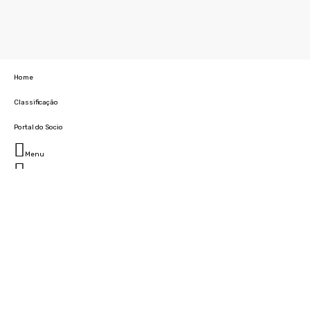
Home
Classificação
Portal do Socio
Menu
Fechar
Home
Clube
História
Marcha
Sede
Instalações