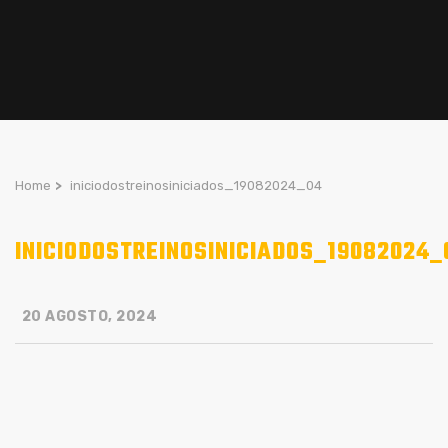
Home
>
iniciodostreinosiniciados_19082024_04
INICIODOSTREINOSINICIADOS_19082024_
20 AGOSTO, 2024