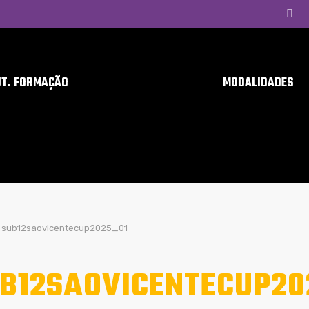
UT. FORMAÇÃO
MODALIDADES
sub12saovicentecup2025_01
B12SAOVICENTECUP20