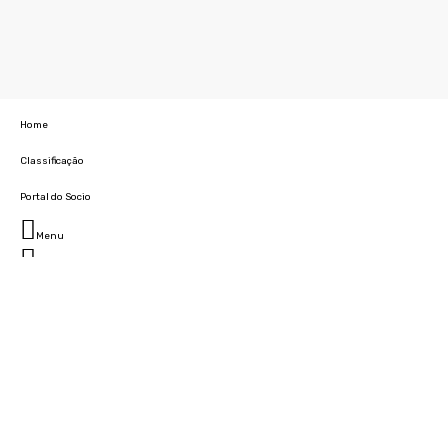
Home
Classificação
Portal do Socio
Menu
Fechar
Home
Clube
História
Marcha
Sede