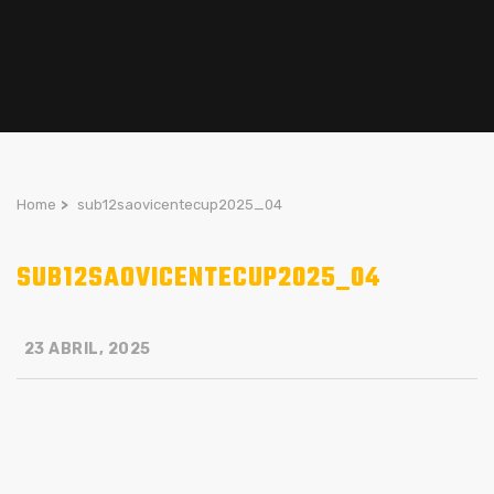
Home
>
sub12saovicentecup2025_04
SUB12SAOVICENTECUP2025_04
23 ABRIL, 2025