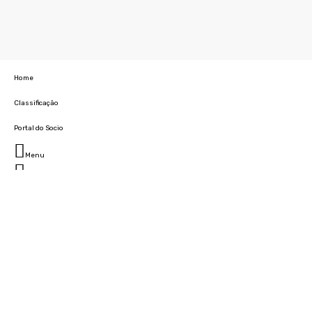
Home
Classificação
Portal do Socio
Menu
Fechar
Home
Clube
História
Marcha
Sede
Instalações