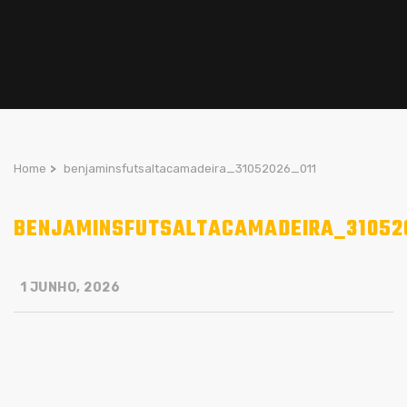
Home
>
benjaminsfutsaltacamadeira_31052026_011
BENJAMINSFUTSALTACAMADEIRA_31052
1 JUNHO, 2026