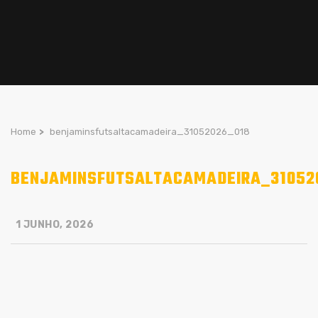
Home
>
benjaminsfutsaltacamadeira_31052026_018
BENJAMINSFUTSALTACAMADEIRA_31052
1 JUNHO, 2026