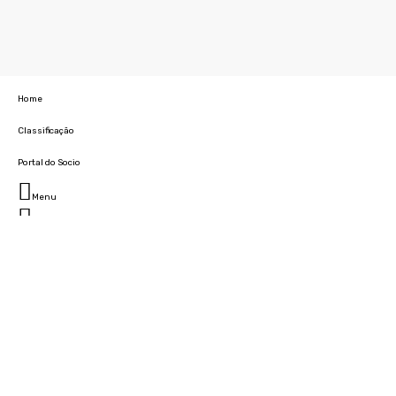
Home
Classificação
Portal do Socio
Menu
Fechar
Home
Clube
História
Marcha
Sede
Instalações