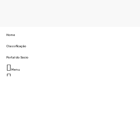
Home
Classificação
Portal do Socio
Menu
Fechar
Home
Clube
História
Marcha
Sede
Instalações