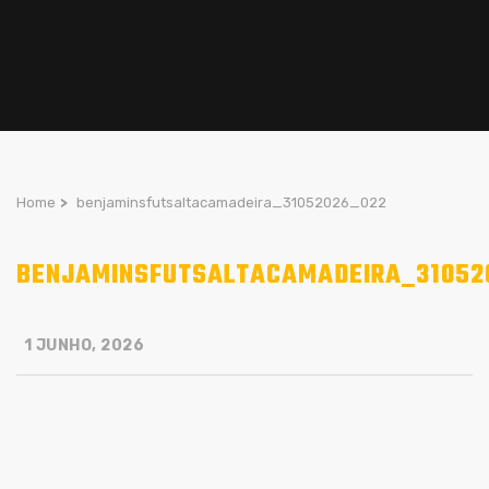
Home
>
benjaminsfutsaltacamadeira_31052026_022
BENJAMINSFUTSALTACAMADEIRA_31052
1 JUNHO, 2026