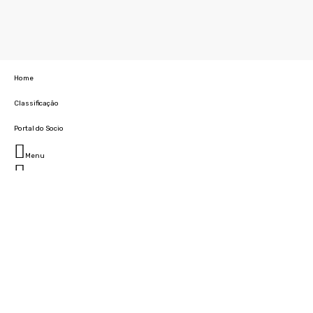
Home
Classificação
Portal do Socio
Menu
Fechar
Home
Clube
História
Marcha
Sede
Instalações