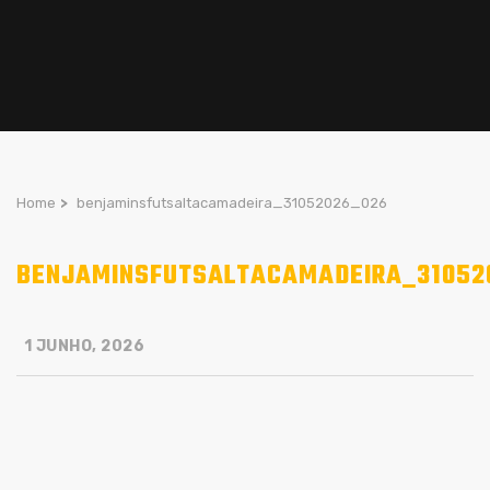
Home
>
benjaminsfutsaltacamadeira_31052026_026
BENJAMINSFUTSALTACAMADEIRA_31052
1 JUNHO, 2026