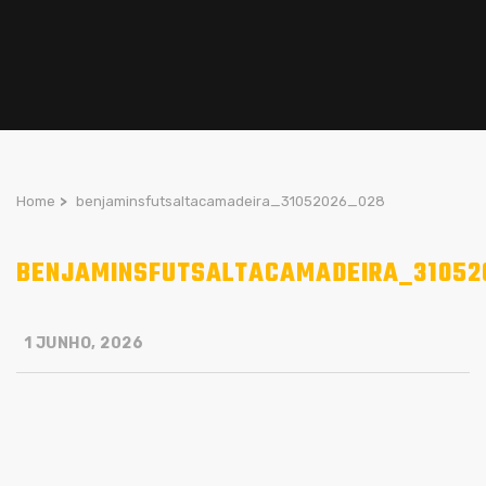
Home
>
benjaminsfutsaltacamadeira_31052026_028
BENJAMINSFUTSALTACAMADEIRA_31052
1 JUNHO, 2026