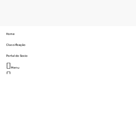
Home
Classificação
Portal do Socio
Menu
Fechar
Home
Clube
História
Marcha
Sede
Instalações