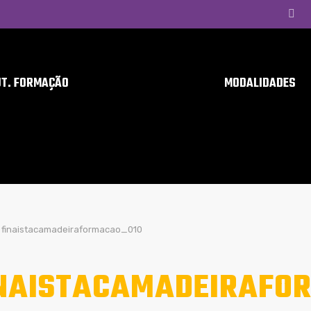
UT. FORMAÇÃO
MODALIDADES
finaistacamadeiraformacao_010
NAISTACAMADEIRAFO