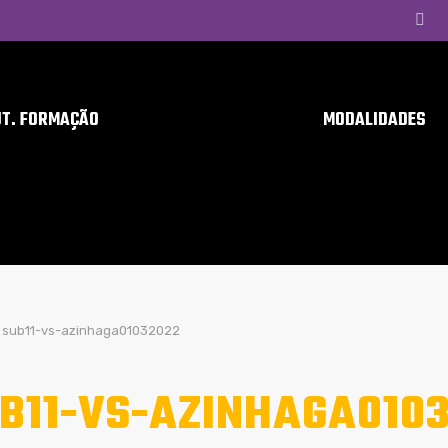
UT. FORMAÇÃO
MODALIDADES
sub11-vs-azinhaga01032022
B11-VS-AZINHAGA010