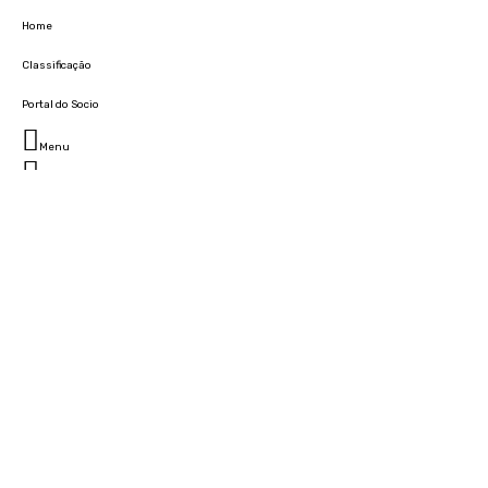
Home
Classificação
Portal do Socio
Menu
Fechar
Home
Clube
História
Marcha
Sede
Instalações
Cidade Desportiva
Estádio da Madeira
Cristiano Ronaldo Campus Futebol