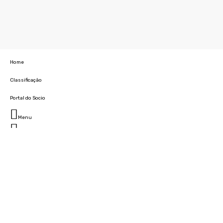
Home
Classificação
Portal do Socio
Menu
Fechar
Home
Clube
História
Marcha
Sede