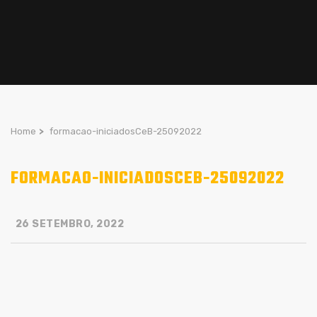
Home
>
formacao-iniciadosCeB-25092022
FORMACAO-INICIADOSCEB-25092022
26 SETEMBRO, 2022