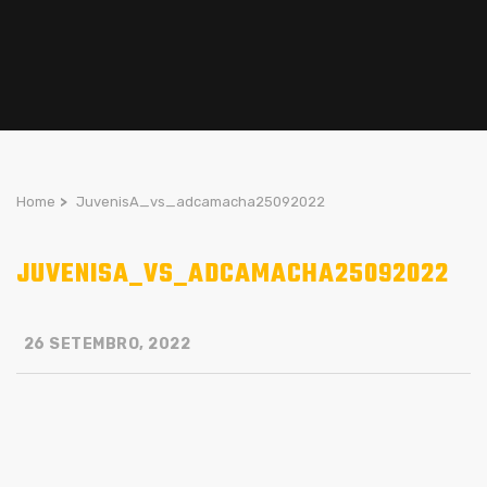
Home
>
JuvenisA_vs_adcamacha25092022
JUVENISA_VS_ADCAMACHA25092022
26 SETEMBRO, 2022