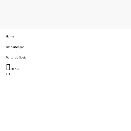
Home
Classificação
Portal do Socio
Menu
Fechar
Home
Clube
História
Marcha
Sede