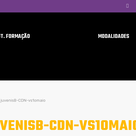
UT. FORMAÇÃO
MODALIDADES
juvenisB-CDN-vs1omaio
VENISB-CDN-VS1OMAI