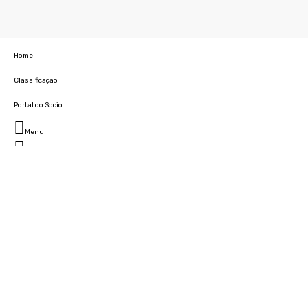
Home
Classificação
Portal do Socio
Menu
Fechar
Home
Clube
História
Marcha
Sede
Instalações
Cidade Desportiva