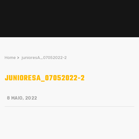
Home
>
junioresA_07052022-2
JUNIORESA_07052022-2
8 MAIO, 2022