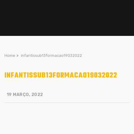
Home
>
infantissub13formacao19032022
INFANTISSUB13FORMACAO19032022
19 MARÇO, 2022