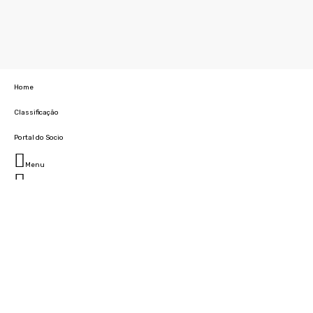
Home
Classificação
Portal do Socio
Menu
Fechar
Home
Clube
História
Marcha
Sede