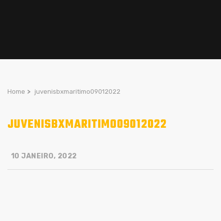
Home
>
juvenisbxmaritimo09012022
JUVENISBXMARITIMO09012022
10 JANEIRO, 2022