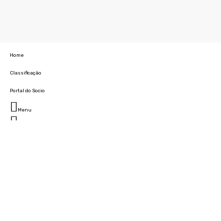
Home
Classificação
Portal do Socio
Menu
Fechar
Home
Clube
História
Marcha
Sede
Instalações