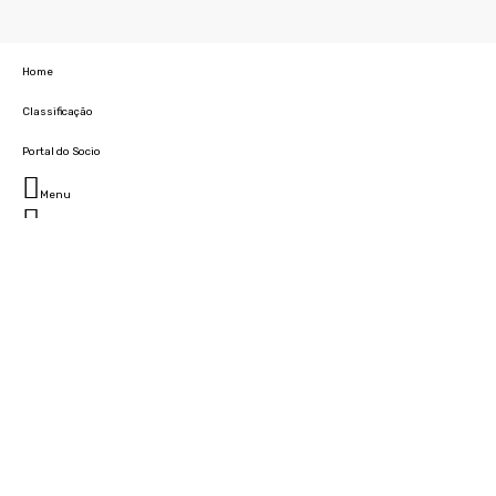
Home
Classificação
Portal do Socio
Menu
Fechar
Home
Clube
História
Marcha
Sede
Instalações
Cidade Desportiva