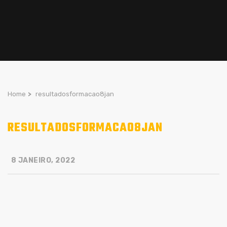
Home
>
resultadosformacao8jan
RESULTADOSFORMACAO8JAN
8 JANEIRO, 2022