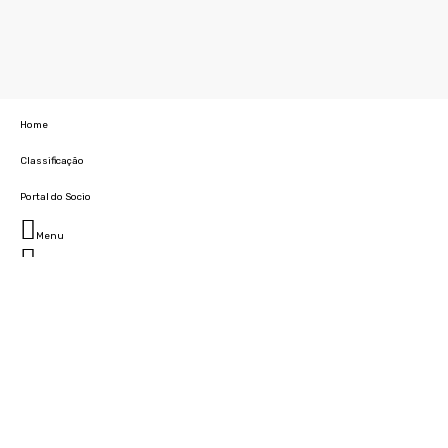
Home
Classificação
Portal do Socio
Menu
Fechar
Home
Clube
História
Marcha
Sede