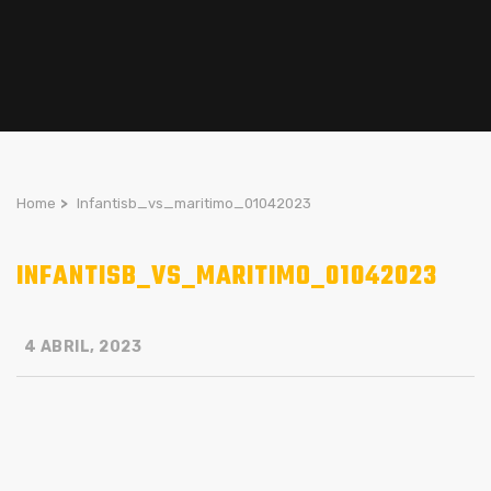
Home
>
Infantisb_vs_maritimo_01042023
INFANTISB_VS_MARITIMO_01042023
4 ABRIL, 2023