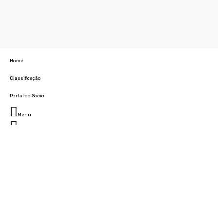
Home
Classificação
Portal do Socio
Menu
Fechar
Home
Clube
História
Marcha
Sede