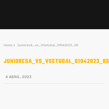
Home
>
JunioresA_vs_VSetubal_01042023_05
JUNIORESA_VS_VSETUBAL_01042023_0
4 ABRIL, 2023