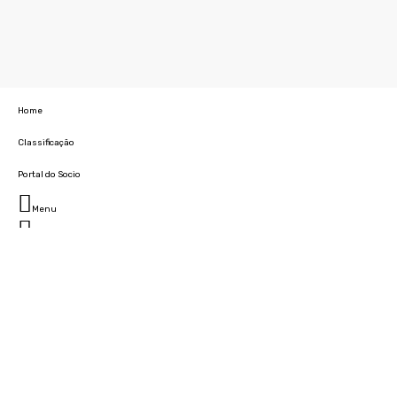
Home
Classificação
Portal do Socio
Menu
Fechar
Home
Clube
História
Marcha
Sede