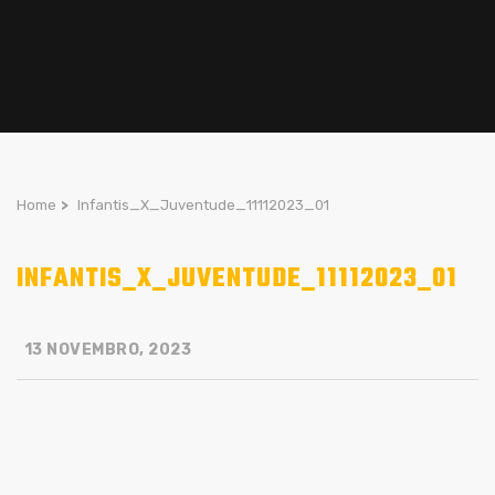
Home
>
Infantis_X_Juventude_11112023_01
INFANTIS_X_JUVENTUDE_11112023_01
13 NOVEMBRO, 2023